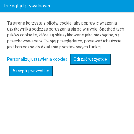
Przegląd prywatności
Ta strona korzysta z plików cookie, aby poprawić wrażenia
Tanie bilety z Karsu do Polski
użytkownika podczas poruszania się po witrynie. Spośród tych
plików cookie te, które są sklasyfikowane jako niezbędne, są
61 626 20 20
przechowywane w Twojej przeglądarce, ponieważ ich użycie
jest konieczne do działania podstawowych funkcji.
Personalizuj ustawienia cookies
Odrzuć wszystkie
Bydgoszcz
Akceptuj wszystkie
Sprawdź oferty
Gdańsk
Sprawdź oferty