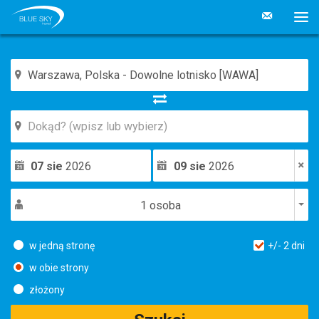
07 sie
2026
09 sie
2026
1 osoba
w jedną stronę
+/-
2
dni
w obie strony
złożony