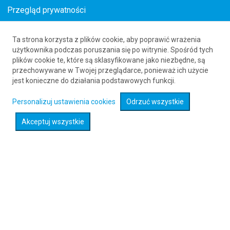
Przegląd prywatności
Ta strona korzysta z plików cookie, aby poprawić wrażenia
Tanie bilety z Polski do Estonii
użytkownika podczas poruszania się po witrynie. Spośród tych
plików cookie te, które są sklasyfikowane jako niezbędne, są
już od 159
PLN
przechowywane w Twojej przeglądarce, ponieważ ich użycie
jest konieczne do działania podstawowych funkcji.
Personalizuj ustawienia cookies
Odrzuć wszystkie
Akceptuj wszystkie
Sprawdź promocje na loty :